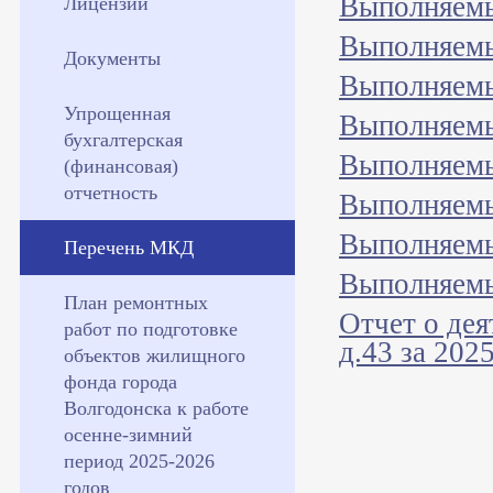
Выполняемы
Лицензии
Выполняемы
Документы
Выполняемы
Упрощенная
Выполняемы
бухгалтерская
Выполняемы
(финансовая)
отчетность
Выполняемы
Выполняемы
Перечень МКД
Выполняемы
План ремонтных
Отчет о де
работ по подготовке
д.43 за 2025
объектов жилищного
фонда города
Волгодонска к работе
осенне-зимний
период 2025-2026
годов