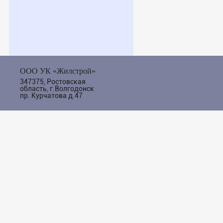
ООО УК «Жилстрой»
347375, Ростовская
область, г.Волгодонск
пр. Курчатова д.47