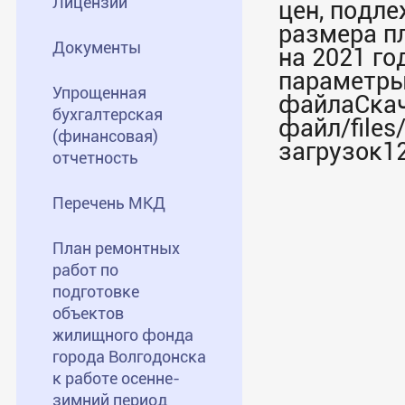
Лицензии
цен, подл
размера п
Документы
на 2021 г
параметр
Упрощенная
файлаСка
бухгалтерская
файл/files
(финансовая)
загрузок1
отчетность
Перечень МКД
План ремонтных
работ по
подготовке
объектов
жилищного фонда
города Волгодонска
к работе осенне-
зимний период