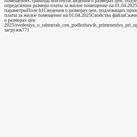
помещениеСтраницы контентаСведения о размерах цен, под
определении размера платы за жилое помещение на 01.04.2
параметрыПоле h1Сведения о размерах цен, подлежащих при
платы за жилое помещение на 01.04.2025Свойства файлаСкачи
о размерах цен
2025/svedeniya_o_rahmerah_cen_podlezhawih_primeneniyu_pri_op
загрузок771