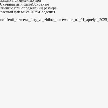
лежащих применению при
025Скачиваемый файлОсновные
менению при определении размера
ваемый файл/files/2025/Сведения
redelenii_razmera_platy_za_zhiloe_pomewenie_na_01_aprelya_2025_