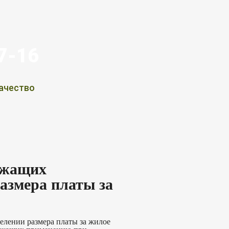
07-16
ачество
лежащих
азмера платы за
елении размера платы за жилое