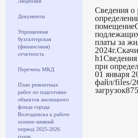
Лицензии
Сведения о
Документы
определении
помещениеС
Упрощенная
подлежащих
бухгалтерская
платы за жи
(финансовая)
2024г.Скач
отчетность
h1Сведения
при определ
Перечень МКД
01 января 
файл/files/
План ремонтных
загрузок87
работ по подготовке
объектов жилищного
фонда города
Волгодонска к работе
осенне-зимний
период 2025-2026
годов