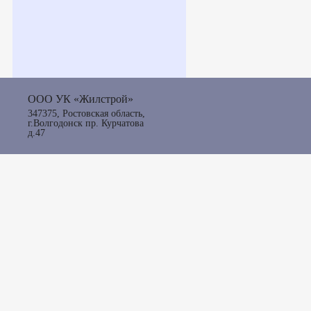
ООО УК «Жилстрой»
347375, Ростовская область,
г.Волгодонск пр. Курчатова
д.47