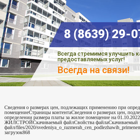
8 (8639) 29-
Всегда стремимся улучшить к
предоставляемых услуг!
Всегда на связи!
Сведения о размерах цен, подлежащих применению при опред
помещениеСтраницы контентаСведения о размерах цен, под
определении размера платы за жилое помещение на 01.10.202
ЖИЛСТРОЙСкачиваемый файлСвойства файлаСкачиваемый
файл/files/2020/svedeniya_o_razmerah_cen_podlezhawih_primene
загрузок868