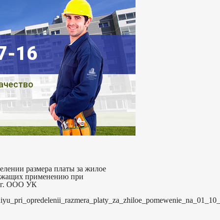
07-16
ачество
елении размера платы за жилое
лежащих применению при
2г. ООО УК
niyu_pri_opredelenii_razmera_platy_za_zhiloe_pomewenie_na_01_1