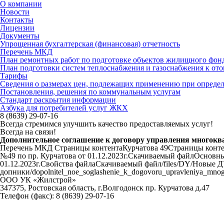
О компании
Новости
Контакты
Лицензии
Документы
Упрощенная бухгалтерская (финансовая) отчетность
Перечень МКД
План ремонтных работ по подготовке объектов жилищного фонда
План подготовки систем теплоснабжения и газоснабжения к ото
Тарифы
Сведения о размерах цен, подлежащих применению при определ
Постановления, решения по коммунальным услугам
Стандарт раскрытия информации
Азбука для потребителей услуг ЖКХ
8 (8639) 29-07-16
Всегда стремимся улучшить качество предоставляемых услуг!
Всегда на связи!
Дополнительное соглашение к договору управления многоква
Перечень МКД Страницы контентаКурчатова 49Страницы конте
№49 по пр. Курчатова от 01.12.2023г.Скачиваемый файлОсновн
01.12.2023г.Свойства файлаСкачиваемый файл/files/DY/Новые Д
допники/dopolnitel_noe_soglashenie_k_dogovoru_upravleniya_mn
ООО УК «Жилстрой»
347375, Ростовская область, г.Волгодонск пр. Курчатова д.47
Телефон (факс):
8 (8639) 29-07-16