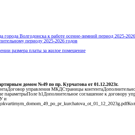
 города Волгодонска к работе осенне-зимний период 2025-2026
пительному периоду 2025-2026 годов
ении размера платы за жилое помещение
ртирным домом №49 по пр. Курчатова от 01.12.2023г.
нтаДоговор управления МКДСтраницы контентаДополнительное
ые параметрыПоле h1Дополнительное соглашение к договору уп
У и
ogokvartirnym_domom_49_po_pr_kurchatova_ot_01_12_2023g.pdfКо