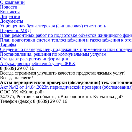
О компании
Новости
Контакты
Лицензии
Документы
Упрощенная бухгалтерская (финансовая) отчетность
Перечень МКД
План ремонтных работ по подготовке объектов жилищного фонда
План подготовки систем теплоснабжения и газоснабжения к ото
Тарифы
Сведения о размерах цен, подлежащих применению при определ
Постановления, решения по коммунальным услугам
Стандарт раскрытия информации
Азбука для потребителей услуг ЖКХ
8 (8639) 29-07-16
Всегда стремимся улучшить качество предоставляемых услуг!
Всегда на связи!
Акты периодической проверки (обследования) тех. состояния
Акт №42 от 14.04.2023г. периодической проверки (обследования)
ООО УК «Жилстрой»
347375, Ростовская область, г.Волгодонск пр. Курчатова д.47
Телефон (факс):
8 (8639) 29-07-16