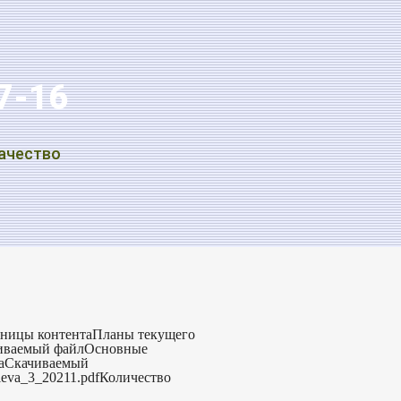
07-16
ачество
аницы контентаПланы текущего
чиваемый файлОсновные
лаСкачиваемый
roleva_3_20211.pdfКоличество