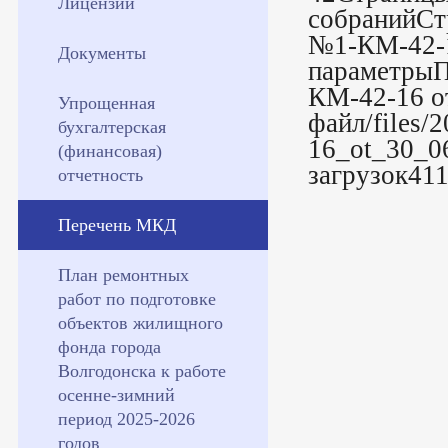
Лицензии
собранийСт
№1-КМ-42-1
Документы
параметрыП
КМ-42-16 о
Упрощенная
файл/files/
бухгалтерская
16_ot_30_0
(финансовая)
загрузок41
отчетность
Перечень МКД
План ремонтных
работ по подготовке
объектов жилищного
фонда города
Волгодонска к работе
осенне-зимний
период 2025-2026
годов