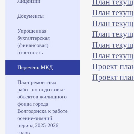
План текущ
Лицензии
План текущ
Документы
План текущ
Упрощенная
План текущ
бухгалтерская
План текущ
(финансовая)
отчетность
План текущ
Проект план
Перечень МКД
Проект план
План ремонтных
работ по подготовке
объектов жилищного
фонда города
Волгодонска к работе
осенне-зимний
период 2025-2026
годов