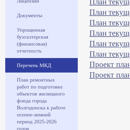
План текущ
Лицензии
План текущ
Документы
План текущ
Упрощенная
План текущ
бухгалтерская
План текущ
(финансовая)
отчетность
План текущ
Проект план
Перечень МКД
Проект план
План ремонтных
работ по подготовке
объектов жилищного
фонда города
Волгодонска к работе
осенне-зимний
период 2025-2026
годов