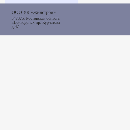
ООО УК «Жилстрой»
347375, Ростовская область,
г.Волгодонск пр. Курчатова
д.47