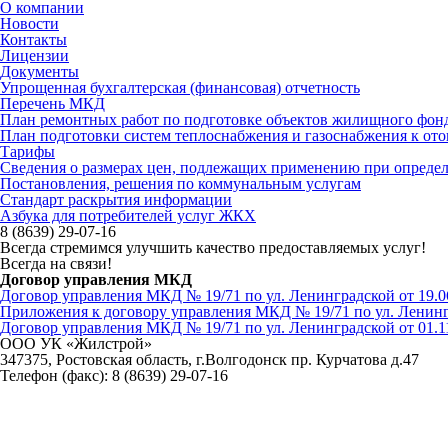
О компании
Новости
Контакты
Лицензии
Документы
Упрощенная бухгалтерская (финансовая) отчетность
Перечень МКД
План ремонтных работ по подготовке объектов жилищного фонда
План подготовки систем теплоснабжения и газоснабжения к ото
Тарифы
Сведения о размерах цен, подлежащих применению при определ
Постановления, решения по коммунальным услугам
Стандарт раскрытия информации
Азбука для потребителей услуг ЖКХ
8 (8639) 29-07-16
Всегда стремимся улучшить качество предоставляемых услуг!
Всегда на связи!
Договор управления МКД
Договор управления МКД № 19/71 по ул. Ленинградской от 19.0
Приложения к договору управления МКД № 19/71 по ул. Ленингр
Договор управления МКД № 19/71 по ул. Ленинградской от 01.1
ООО УК «Жилстрой»
347375, Ростовская область, г.Волгодонск пр. Курчатова д.47
Телефон (факс):
8 (8639) 29-07-16