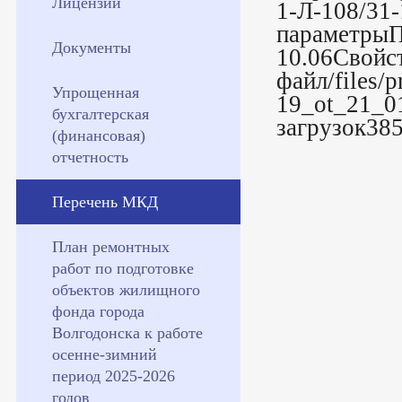
Лицензии
1-Л-108/31
параметрыП
Документы
10.06Свойс
файл/files/p
Упрощенная
19_ot_21_0
бухгалтерская
загрузок38
(финансовая)
отчетность
Перечень МКД
План ремонтных
работ по подготовке
объектов жилищного
фонда города
Волгодонска к работе
осенне-зимний
период 2025-2026
годов