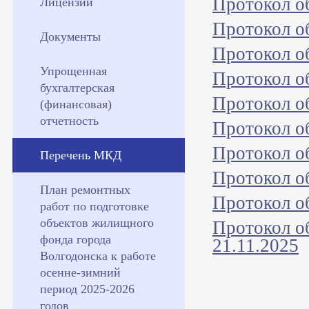
Протокол о
Лицензии
Протокол о
Документы
Протокол о
Упрощенная
Протокол о
бухгалтерская
Протокол о
(финансовая)
отчетность
Протокол о
Протокол о
Перечень МКД
Протокол о
План ремонтных
Протокол о
работ по подготовке
объектов жилищного
Протокол о
фонда города
21.11.2025
Волгодонска к работе
осенне-зимний
период 2025-2026
годов