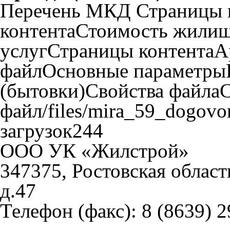
Перечень МКД Страницы 
контентаСтоимость жили
услугСтраницы контентаА
файлОсновные параметры
(бытовки)Свойства файла
файл/files/mira_59_dogovo
загрузок244
ООО УК «Жилстрой»
347375, Ростовская област
д.47
Телефон (факс):
8 (8639) 2