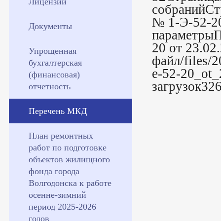
Лицензии
собранийСт
№ 1-Э-52-2
Документы
параметрыП
20 от 23.0
Упрощенная
файл/files/
бухгалтерская
e-52-20_ot
(финансовая)
загрузок32
отчетность
Перечень МКД
План ремонтных
работ по подготовке
объектов жилищного
фонда города
Волгодонска к работе
осенне-зимний
период 2025-2026
годов