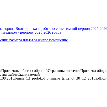
 города Волгодонска к работе осенне-зимний период 2025-2026
пительному периоду 2025-2026 годов
ении размера платы за жилое помещение
Протоколы общих собранийСтраницы контентаПротокол общего
йства файлаСкачиваемый
.08.2015/lenina_53_protokol_o_smene_tarifa_ot_30_12_2015.pdfКо