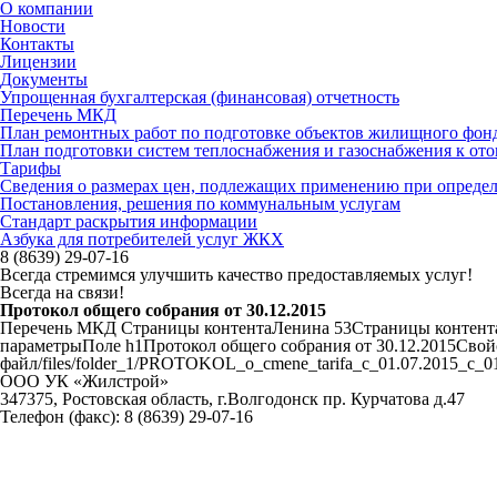
О компании
Новости
Контакты
Лицензии
Документы
Упрощенная бухгалтерская (финансовая) отчетность
Перечень МКД
План ремонтных работ по подготовке объектов жилищного фонда
План подготовки систем теплоснабжения и газоснабжения к ото
Тарифы
Сведения о размерах цен, подлежащих применению при определ
Постановления, решения по коммунальным услугам
Стандарт раскрытия информации
Азбука для потребителей услуг ЖКХ
8 (8639) 29-07-16
Всегда стремимся улучшить качество предоставляемых услуг!
Всегда на связи!
Протокол общего собрания от 30.12.2015
Перечень МКД Страницы контентаЛенина 53Страницы контента
параметрыПоле h1Протокол общего собрания от 30.12.2015Сво
файл/files/folder_1/PROTOKOL_o_cmene_tarifa_c_01.07.2015_c_01
ООО УК «Жилстрой»
347375, Ростовская область, г.Волгодонск пр. Курчатова д.47
Телефон (факс):
8 (8639) 29-07-16