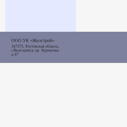
ООО УК «Жилстрой»
347375, Ростовская область,
г.Волгодонск пр. Курчатова
д.47