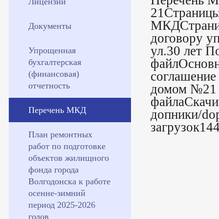
Перечень М
Лицензии
21Страницы
МКДСтраниц
Документы
договору у
ул.30 лет П
Упрощенная
файлОсновн
бухгалтерская
(финансовая)
соглашение
отчетность
домом №21 п
файлаСкачи
Перечень МКД
допники/do
загрузок14
План ремонтных
работ по подготовке
объектов жилищного
фонда города
Волгодонска к работе
осенне-зимний
период 2025-2026
годов