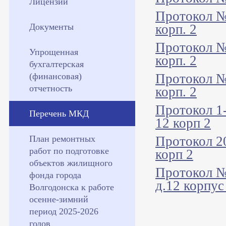
Лицензии
Протокол №
Документы
корп. 2
Протокол №
Упрощенная
корп. 2
бухгалтерская
(финансовая)
Протокол №
отчетность
корп. 2
Протокол 1-
Перечень МКД
12 корп 2
План ремонтных
Протокол 2
работ по подготовке
корп 2
объектов жилищного
Протокол №
фонда города
д.12 корпус
Волгодонска к работе
осенне-зимний
период 2025-2026
годов