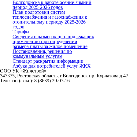
Волгодонска к работе осенне-зимний
период 2025-2026 годов
План подготовки систем
теплоснабжения и газоснабжения к
отопительному периоду 2025-2026
годов
Тарифы
Сведения о размерах цен, подлежащих
применению при определении
размера платы за жилое помещение
Постановления, решения по
коммунальным услугам
Стандарт раскрытия информации
Азбука для потребителей услуг ЖКХ
ООО УК «Жилстрой»
347375, Ростовская область, г.Волгодонск пр. Курчатова д.47
Телефон (факс):
8 (8639) 29-07-16