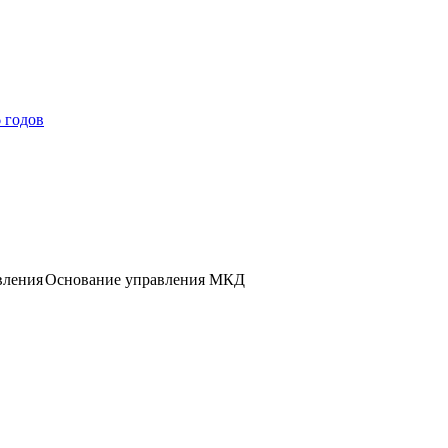
 годов
вления
Основание управления МКД