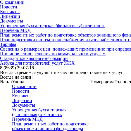
О компании
Новости
Контакты
Лицензии
Документы
Упрощенная бухгалтерская (финансовая) отчетность
Перечень МКД
План ремонтных работ по подготовке объектов жилищного фонда
План подготовки систем теплоснабжения и газоснабжения к ото
Тарифы
Сведения о размерах цен, подлежащих применению при определ
Постановления, решения по коммунальным услугам
Стандарт раскрытия информации
Азбука для потребителей услуг ЖКХ
8 (8639) 29-07-16
Всегда стремимся улучшить качество предоставляемых услуг!
Всегда на связи!
№ п/п
Улица
Номер дома
Год пос
О компании
Новости
Контакты
Лицензии
Документы
Упрощенная бухгалтерская
(финансовая) отчетность
Перечень МКД
План ремонтных работ по подготовке
объектов жилищного фонда города