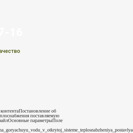
07-16
ачество
контентаПостановление об
теплоснабжения поставляемую
 файлОсновные параметрыПоле
v_na_goryachuyu_vodu_v_otkrytoj_sisteme_teplosnabzheniya_postavl