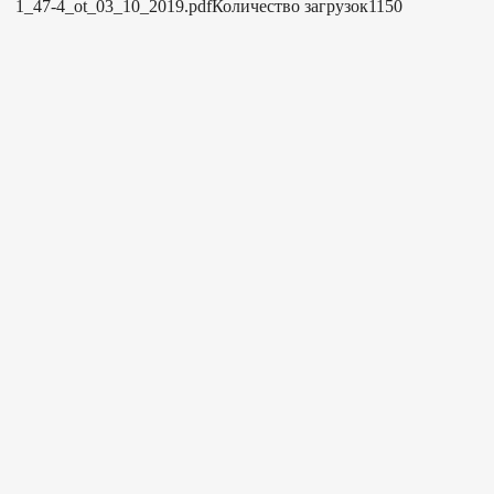
1_47-4_ot_03_10_2019.pdfКоличество загрузок1150