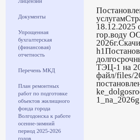
Лицензии
Постановле
Документы
услугамСтр
18.12.2025 
Упрощенная
гор.воду О
бухгалтерская
2026г.Скач
(финансовая)
h1Постановл
отчетность
долгосрочн
ТЭЦ-1 на 2
Перечень МКД
файл/files/
постановле
План ремонтных
ke_dolgosro
работ по подготовке
1_na_2026g
объектов жилищного
фонда города
Волгодонска к работе
осенне-зимний
период 2025-2026
годов